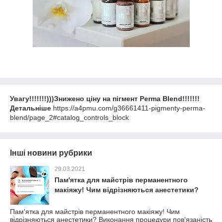
Увагу!!!!!!!)))Знижено ціну на пігмент Perma Blend!!!!!!!
Детальніше
https://a4pmu.com/g36661411-pigmenty-perma-
blend/page_2#catalog_controls_block
Інші новини рубрики
29.03.2021
Пам'ятка для майстрів перманентного
макіяжу! Чим відрізняються анестетики?
Пам'ятка для майстрів перманентного макіяжу! Чим
відрізняються анестетики? Виконання процедури пов'язаність