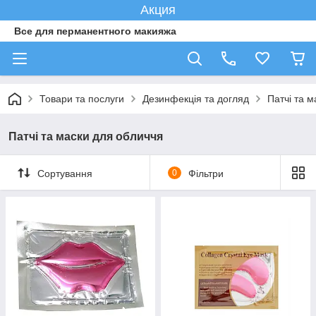
Акция
Все для перманентного макияжа
Товари та послуги
Дезинфекція та догляд
Патчі та 
Патчі та маски для обличчя
Сортування
0
Фільтри