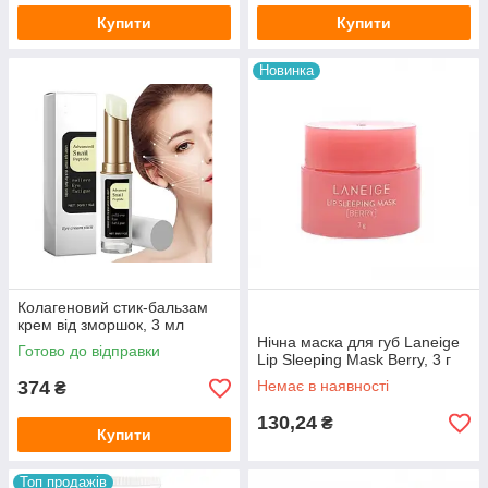
Купити
Купити
Новинка
Колагеновий стик-бальзам
крем від зморшок, 3 мл
Нічна маска для губ Laneige
Готово до відправки
Lip Sleeping Mask Berry, 3 г
374
Немає в наявності
₴
130,24
₴
Купити
Топ продажів