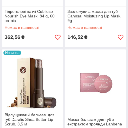
Гідрогелеві патчі Cubilose
Зволожуюча маска для губ
Nourlsh Eye Mask, 84 g, 60
Cahnsai Moistuzing Lip Mask,
патчів
9g
Немає в наявності
Немає в наявності
362,56
146,52
₴
₴
Новинка
Відлущуючий бальзам для
губ Daralis Shea Butter Lip
Маска-бальзам для губ з
Scrub, 3,5 м
екстрактом троянди Lanbena