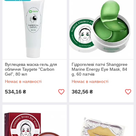
Вуглецева маска-гель для
Гідрогелеві патчі Shangpree
обличчя Taygete "Carbon
Marine Energy Eye Mask, 84
Gel", 80 мл
g, 60 патчів
Немає в наявності
Немає в наявності
534,16
362,56
₴
₴