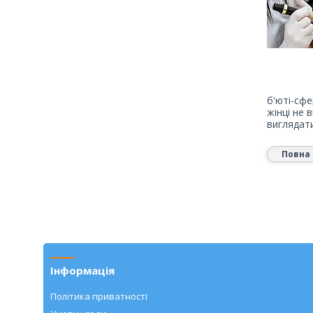
б'юті-сфе
жінці не 
виглядати
Повна 
Інформація
Політика приватності