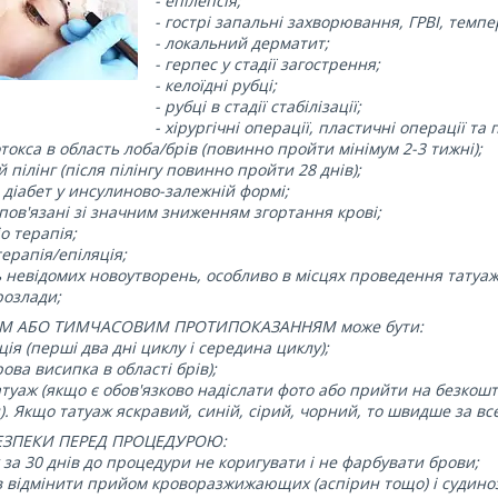
- епілепсія;
- гострі запальні захворювання, ГРВІ, темпе
- локальний дерматит;
- герпес у стадії загострення;
- келоїдні рубці;
- рубці в стадії стабілізації;
- хірургічні операції, пластичні операції та пі
ботокса в область лоба/брів (повинно пройти мінімум 2-3 тижні);
й пілінг (після пілінгу повинно пройти 28 днів);
 діабет у инсулиново-залежній формі;
 пов'язані зі значним зниженням згортання крові;
іо терапія;
терапія/епіляція;
ь невідомих новоутворень, особливо в місцях проведення татуаж
розлади;
М АБО ТИМЧАСОВИМ ПРОТИПОКАЗАННЯМ може бути:
ція (перші два дні циклу і середина циклу);
рова висипка в області брів);
атуаж (якщо є обов'язково надіслати фото або прийти на безкошт
. Якщо татуаж яскравий, синій, сірий, чорний, то швидше за вс
ЕЗПЕКИ ПЕРЕД ПРОЦЕДУРОЮ:
 за 30 днів до процедури не коригувати і не фарбувати брови;
ів відмінити прийом кроворазжижающих (аспірин тощо) і судин