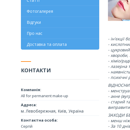
Статті
Фотогалерея
Відгуки
Про нас
- ін'єкції 
- кислотни
Доставка та оплата
- цукровий
- хвороби,
- хіміо/рад
- лазерна 
КОНТАКТИ
- наявніст
- психічні 
ВІДНОСНИ
- менструа
All for permanent make-up
- акне (вуг
- старий т
виправити)
м. Левобережная, Київ, Україна
ЗАХОДИ Б
- менш ніж
- За 10 дн
Сергій