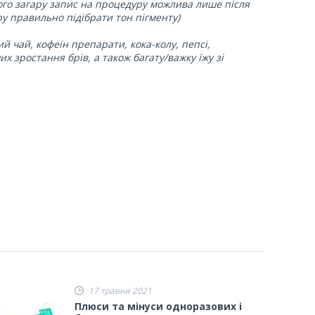
ного загару запис на процедуру можлива лише після
у правильно підібрати тон пігменту)
й чай, кофеїн препарати, кока-колу, пепсі,
 зростання брів, а також багату/важку їжу зі
17 травня 2021
Плюси та мінуси одноразових і