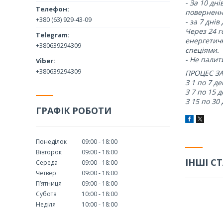
- За 10 дн
повернення
+380 (63) 929-43-09
- за 7 дні
Через 24 г
енергетичн
+380639294309
спеціями.
- Не палит
+380639294309
ПРОЦЕС З
З 1 по 7 д
З 7 по 15 
З 15 по 30
ГРАФІК РОБОТИ
Понеділок
09:00
18:00
Вівторок
09:00
18:00
ІНШІ СТ
Середа
09:00
18:00
Четвер
09:00
18:00
Пʼятниця
09:00
18:00
Субота
10:00
18:00
Неділя
10:00
18:00