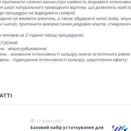
ів припинити сонячні ванни (при наявність яскравого інтенсив
 шкірі натурального природного відтінку, що дозволить майстр
в до процедури не відвідувати солярій;
одини не вживати алкоголь, а також збуджуючі напої (кава, міцни
і напої), припинити використання уходових коштів, стимулюючих
и мінімум за 2 години перед процедурою.
АГОЄННЯ:
ень - мікро-рубцювання;
день - зниження інтенсивності кольору нижче остаточного рівня;
 день - підвищення інтенсивності кольору, закріплення ефекту;
АТТІ
17 травня 2021
Базовий набір устаткування для