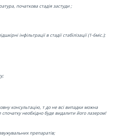
ратура, початкова стадія застуди ;
дшкірні інфільтрації в стадії стабілізації (1-6міс.);
у;
овну консультацію, т до не всі випадки можна
е спочатку необхідно буде видалити його лазером!
озвужувальних препаратів;