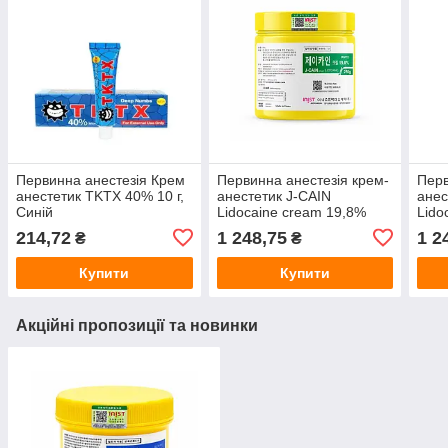
Первинна анестезія Крем
Первинна анестезія крем-
Перв
анестетик TKTX 40% 10 г,
анестетик J-CAIN
анес
Синій
Lidocaine cream 19,8%
Lido
250 г
250 
214,72
1 248,75
1 2
₴
₴
Купити
Купити
Акційні пропозиції та новинки