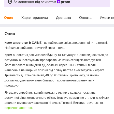
Замовлення під захистом
Опис
Характеристики
Доставка
Оплата
Умови п
Опис
Крем анестетик b-CAINE
- це найкраще співвідношення ціни та якості.
Найсильніший анестезуючий крем – гель.
Крем-анестетик для мікроблейдингу та татуажу B-Caine відноситься до
потужних анестезуючих препаратів. За консистенцією нагадує гель.
Його перевага в швидкий дії, оскільки через 10-12 хвилин після
нанесення на шкірний покрив під плівку настає анестезуючий ефект.
Тривалість дії становить від 40 до 90 хвилин, цього часу, зазвичай,
достатньо для виконання більшості косметико-перманентних
процедур.
Як вказує виробник, даний продукт є одним з кращих поєднань
доступної ціни, економічного об'єму (коштує практично стільки ж, скільки
аналоги в меншому фасуванні) і високої якості. Використовується як
первинна анестезія
.