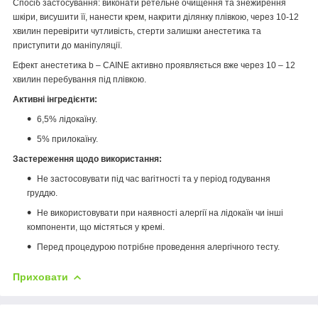
Спосіб застосування: виконати ретельне очищення та знежирення
шкіри, висушити її, нанести крем, накрити ділянку плівкою, через 10-12
хвилин перевірити чутливість, стерти залишки анестетика та
приступити до маніпуляції.
Ефект анестетика b – CAINE активно проявляється вже через 10 – 12
хвилин перебування під плівкою.
Активні інгредієнти:
6,5% лідокаїну.
5% прилокаїну.
Застереження щодо використання:
Не застосовувати під час вагітності та у період годування
груддю.
Не використовувати при наявності алергії на лідокаїн чи інші
компоненти, що містяться у кремі.
Перед процедурою потрібне проведення алергічного тесту.
Приховати