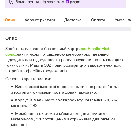
Замовлення під захистом
Опис
Характеристики
Доставка
Оплата
Умови п
Опис
Зробіть татуювання безпечним! Картри
джі Emalla Eliot
облад
нані м'якою потовщеною мембраною. Ідеально
підходять для підведення та розтушовування навіть складних
тонких ліній. Мають 302 повні розміри для задоволення всіх
потреб професійних художників.
Основні характеристики:
Високоякісні імпортні японські голки з неіржавкої сталі
з гострими кінчиками, розташовані акуратно.
Корпус із медичного полікарбонату, безпечніший, ніж
матеріал ПВХ.
Мембранна система з м'яким і міцним гнучким
матеріалом, з 4 потовщеними стрижнями для більшої
міцності.