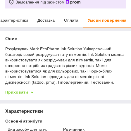
Замовлення під захистом
арактеристики
Доставка
Оплата
Умови повернення
Опис
Розріджувач Mark EcoPharm Ink Solution Універсальний,
багатоцільовий розріджувач тату пігментів. Ink Solution можна
використовувати як розріджувач для пігментів, так і для
створення потрібних градієнтів різних відтінків. Може
використовуватися як для кольорових, так і чорно-білих
пігментів. Ink Solution підходить для пігментів різної
дисперсності (tattoo, pmu). Гіпоалергенний. Тестований.
Приховати
Характеристики
Основні атрибути
Вид засобу для тату,
Розчинник