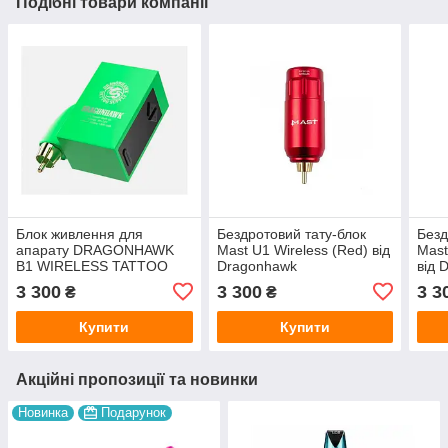
Подібні товари компанії
Блок живлення для
Бездротовий тату-блок
Безд
апарату DRAGONHAWK
Mast U1 Wireless (Red) від
Mast
B1 WIRELESS TATTOO
Dragonhawk
від 
BATTERY (Green)
3 300
3 300
3 3
₴
₴
Купити
Купити
Акційні пропозиції та новинки
Новинка
Подарунок