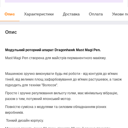
Опис
Характеристики
Доставка
Оплата
Умови п
Опис
Модульний роторний апарат Dragonhawk Mast Magi Pen.
Mast Magi Pen створена для майстрів перманентного макіяжу.
Машинкою зручно виконувати будь-які роботи - від контурів до м'яких
тіней, від великих площ зафарбовування до м'яких растушевок, а також
підходить для техніки "Волосок".
Просте і зручне регулювання вильоту голки, має мінімальну вібрацію,
разом з тим, потужний японський мотор.
Повністю сумісна з модулями та силовим обладнанням різних
виробників.
Тонкий дизайн корпусу.