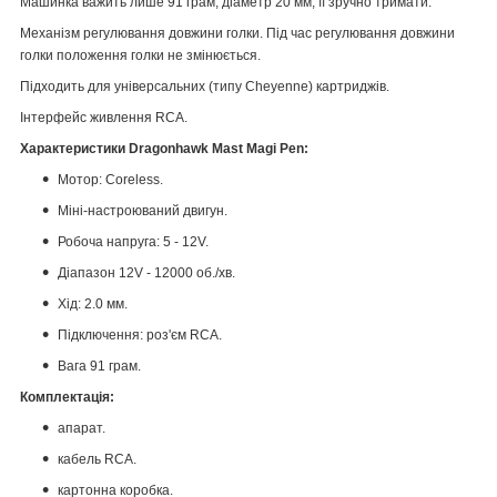
Машинка важить лише 91 грам, діаметр 20 мм, її зручно тримати.
Механізм регулювання довжини голки. Під час регулювання довжини
голки положення голки не змінюється.
Підходить для універсальних (типу Cheyenne) картриджів.
Інтерфейс живлення RCA.
Характеристики
Dragonhawk Mast Magi Pen:
Мотор: Coreless.
Міні-настроюваний двигун.
Робоча напруга: 5 - 12V.
Діапазон 12V - 12000 об./хв.
Хід: 2.0 мм.
Підключення: роз'єм RCA.
Вага 91 грам.
Комплектація:
апарат.
кабель RCA.
картонна коробка.