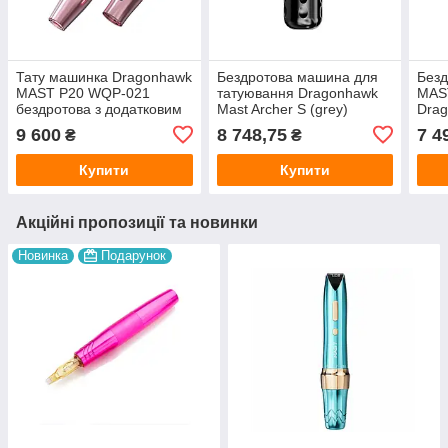
Тату машинка Dragonhawk
Бездротова машина для
Безд
MAST P20 WQP-021
татуювання Dragonhawk
MAST
бездротова з додатковим
Mast Archer S (grey)
Drag
акумулятором (Pink)
9 600
8 748,75
7 4
₴
₴
Купити
Купити
Акційні пропозиції та новинки
Новинка
Подарунок