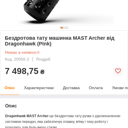
Бездротова тату машинка MAST Archer від
Dragonhawk (Pink)
Немає в наявності
Код: 20056-2
Роздріб
7 498,75
₴
Опис
Характеристики
Доставка
Оплата
Умови п
Опис
Dragonhawk MAST Archer
-це бездротова тату ручка з удосконаленою
системою передач, яка забезпечує плавну, м'яку і тиху роботу і
підходить для будь-якого стилю.