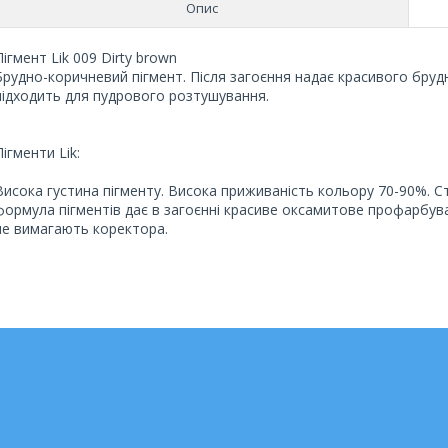
Опис
Пігмент Lik 009 Dirty brown
Брудно-коричневий пігмент. Після загоєння надає красивого бру
підходить для пудрового розтушування.
Пігменти Lik:
Висока густина пігменту. Висока приживаність кольору 70-90%. Ст
формула пігментів дає в загоєнні красиве оксамитове профарбува
не вимагають коректора.