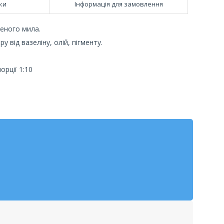
ки
Інформація для замовлення
еного мила.
від вазеліну, олій, пігменту.
рції 1:10