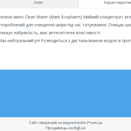
Опис
Характеристи
Зелене мило Clean Water (Mark Ecopharm) Мийний концентрат зел
Розроблений для очищення шкіри під час татуювання. Очищає шкіру 
Знижує набряклість, має антисептичні властивості.
Має нейтральний pH Розводиться з дистильованою водою в пропо
Prom.ua
Сайт створений на маркетплейсі
Продавець на Bigl.ua