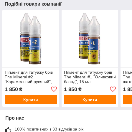
Подібні товари компанії
Пігмент для татуажу брів
Пігмент для татуажу брів
Пігм
The Mineral #2
The Mineral #1 "Оливковий
The 
"Карамельний русявий",
блонд", 15 мл
шате
15 мл
1 850
1 850
1 8
₴
₴
Купити
Купити
Про нас
100% позитивних з 33 відгуків за рік