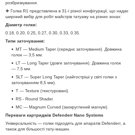
розбризкування.
❖ Голка R1 представлена в 31-ї різної конфігурації, що надає
широкий вибір для робіт майстрів татуажу на різних зонах:
Діаметр голки:
0.18, 0.20, 0.25, 0.27, 0.30, 0.33, 0.35.
Типи заточування:
MT — Medium Taper (середнє заточування). Довжина
голок — 3,5 мм.
LT — Long Taper (довге заточування). Довжина голок
— 7,5 мм.
SLT — Super Long Taper (найгостріші у світі голки з
заточуванням 8,5 мм).
T — Texture (текстуровані).
RS - Round Shader.
MC — Magnum Curved (заокруглений магнум).
Переваги картриджів Defenderr Nano Systems
Універсальність — голки підходять для апаратів Defenderr, а
також для більшості тату-машин.