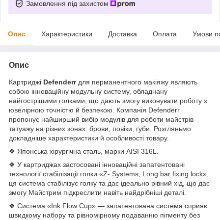
Замовлення під захистом
Опис
Характеристики
Доставка
Оплата
Умови п
Опис
Картриджі
Defenderr
для перманентного макіяжу являють
собою інноваційну модульну систему, обладнану
найгострішими голками, що дають змогу виконувати роботу з
ювелірною точністю й безпекою. Компанія Defenderr
пропонує найширший вибір модулів для роботи майстрів
татуажу на різних зонах: брови, повіки, губи. Розгляньмо
докладніше характеристики й особливості товару.
❖ Японська хірургічна сталь, марки AISI 316L.
❖ У картриджах застосовані інноваційні запатентовані
технології стабілізації голки «Z- Systems, Long bar fixing lock»,
ця система стабілізує голку та дає ідеально рівний хід, що дає
змогу Майстрим підкреслити навіть найдрібніші деталі.
❖ Система «Ink Flow Cup» — запатентована система сприяє
швидкому набору та рівномірному подаванню пігменту без