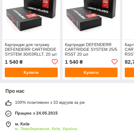
Картриджі для татуажу
Картриджі DEFENDERR
Кар
DEFENDERR CARTRIDGE
CARTRIDGE SYSTEM 25/5
CAR
SYSTEM 30/03RLLT, 20 шт
RSST 20 шт.
RSS
1 540
1 540
82,
₴
₴
Купити
Купити
Про нас
100% позитивних з 33 відгуків за рік
Працює з 24.05.2015
м. Київ
м. Левобережная, Київ, Україна