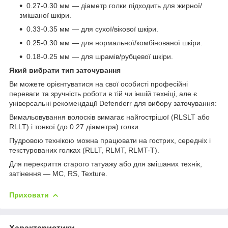
0.27-0.30 мм — діаметр голки підходить для жирної/
змішаної шкіри.
0.33-0.35 мм — для сухої/вікової шкіри.
0.25-0.30 мм — для нормальної/комбінованої шкіри.
0.18-0.25 мм — для шрамів/рубцевої шкіри.
Який вибрати тип заточування
Ви можете орієнтуватися на свої особисті професійні
переваги та зручність роботи в тій чи іншій техніці, але є
універсальні рекомендації Defenderr для вибору заточування:
Вимальовування волосків вимагає найгострішої (RLSLT або
RLLT) і тонкої (до 0.27 діаметра) голки.
Пудровою технікою можна працювати на гострих, середніх і
текстурованих голках (RLLT, RLMT, RLMT-T).
Для перекриття старого татуажу або для змішаних технік,
затінення — МС, RS, Texture.
Приховати