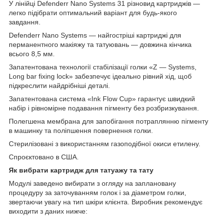
У лінійці Defenderr Nano Systems 31 різновид картриджів —
легко підібрати оптимальний варіант для будь-якого
завдання.
Defenderr Nano Systems — найгостріші картриджі для
перманентного макіяжу та татуювань — довжина кінчика
всього 8,5 мм.
Запатентована технології стабілізації голки «Z — Systems,
Long bar fixing lock» забезпечує ідеально рівний хід, щоб
підкреслити найдрібніші деталі.
Запатентована система «Ink Flow Cup» гарантує швидкий
набір і рівномірне подавання пігменту без розбризкування.
Полегшена мембрана для запобігання потраплянню пігменту
в машинку та поліпшення повернення голки.
Стерилізовані з використанням газоподібної окиси етилену.
Спроєктовано в США.
Як вибрати картридж для татуажу та тату
Модулі заведено вибирати з огляду на заплановану
процедуру за заточуванням голок і за діаметром голки,
звертаючи увагу на тип шкіри клієнта. Виробник рекомендує
виходити з даних нижче: