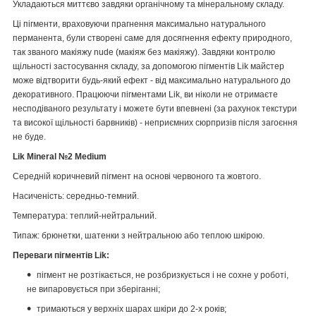
Укладаються миттєво завдяки органічному та мінеральному складу.
Ці пігменти, враховуючи прагнення максимально натурального
перманента, були створені саме для досягнення ефекту природного,
так званого макіяжу nude (макіяж без макіяжу). Завдяки контролю
щільності застосування складу, за допомогою пігментів Lik майстер
може відтворити будь-який ефект - від максимально натурального до
декоративного. Працюючи пігментами Lik, ви ніколи не отримаєте
несподіваного результату і можете бути впевнені (за рахунок текстури
та високої щільності барвників) - неприємних сюрпризів після загоєння
не буде.
Lik Mineral №2 Medium
Середній коричневий пігмент на основі червоного та жовтого.
Насиченість: середньо-темний.
Температура: теплий-нейтральний.
Типаж: брюнетки, шатенки з нейтральною або теплою шкірою.
Переваги пігментів Lik:
пігмент не розтікається, не розбризкується і не сохне у роботі,
не випаровується при зберіганні;
тримаються у верхніх шарах шкіри до 2-х років;