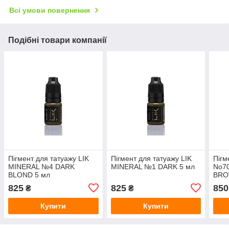
Всі умови повернення
Подібні товари компанії
Пігмент для татуажу LIK
Пігмент для татуажу LIK
Пігм
MINERAL №4 DARK
MINERAL №1 DARK 5 мл
No7
BLOND 5 мл
BRO
825
825
850
₴
₴
Купити
Купити