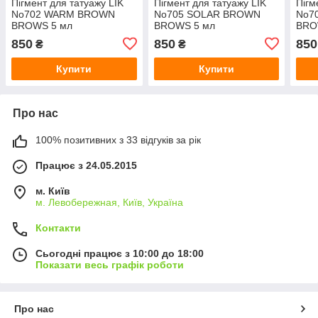
Пігмент для татуажу LIK
Пігмент для татуажу LIK
Пігм
No702 WARM BROWN
No705 SOLAR BROWN
No7
BROWS 5 мл
BROWS 5 мл
BRO
850
850
850
₴
₴
Купити
Купити
Про нас
100% позитивних з 33 відгуків за рік
Працює з 24.05.2015
м. Київ
м. Левобережная, Київ, Україна
Контакти
Сьогодні працює з 10:00 до 18:00
Показати весь графік роботи
Про нас