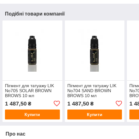
Подібні товари компанії
Пігмент для татуажу LIK
Пігмент для татуажу LIK
Пігм
No705 SOLAR BROWN
No704 SAND BROWN
No7
BROWS 10 мл
BROWS 10 мл
BRO
1 487,50
1 487,50
1 4
₴
₴
Купити
Купити
Про нас