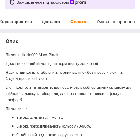
Замовлення під захистом
Характеристики
Доставка
Оплата
Умови повернення
Опис
Пігмент Lik No000 Maxx Black.
Ідеально чорний пігмент для перманенту зони очей.
Насичений колір, стабільний, чорний відтінок без інверсій у синій.
Згодом просто світлеет.
Lik — композитні пігменти, що поєднують в собі органічну складову для
стійкого залишку та мінерали, для повітряного теневого ефекту в
профарбі.
Пігменти Lik:
Висока щільність пігменту.
Висока приживлюваність кольору 70-90%.
Стабільний відтінок кольору в носінні.