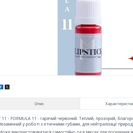
Опис
Характеристи
F 11 - FORMULA 11 - гарячий червоний. Теплий, прозорий, благоро
Незамінний у роботі з етнічними губами, для нейтралізації приро
Може використовуватися самостійно та в міксах для посилення яс