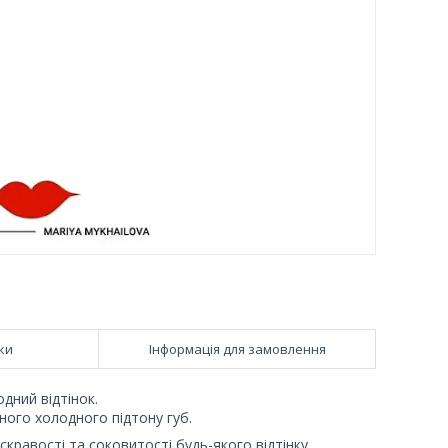
ки
Інформація для замовлення
дний відтінок.
дного холодного підтону губ.
кравості та соковитості будь-якого відтінку.