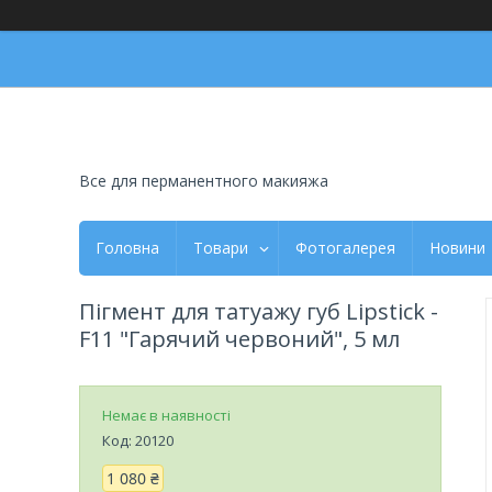
Все для перманентного макияжа
Головна
Товари
Фотогалерея
Новини
Пігмент для татуажу губ Lipstick -
F11 "Гарячий червоний", 5 мл
Немає в наявності
Код:
20120
1 080 ₴