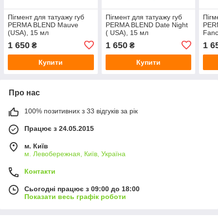
Пігмент для татуажу губ
Пігмент для татуажу губ
Пігм
PERMA BLEND Mauve
PERMA BLEND Date Night
PER
(USA), 15 мл
( USA), 15 мл
Fanc
1 650
1 650
1 6
₴
₴
Купити
Купити
Про нас
100% позитивних з 33 відгуків за рік
Працює з 24.05.2015
м. Київ
м. Левобережная, Київ, Україна
Контакти
Сьогодні працює з 09:00 до 18:00
Показати весь графік роботи