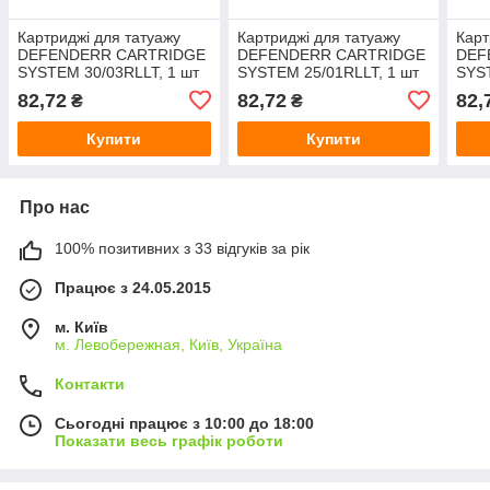
Картриджі для татуажу
Картриджі для татуажу
Карт
DEFENDERR CARTRIDGE
DEFENDERR CARTRIDGE
DEF
SYSTEM 30/03RLLT, 1 шт
SYSTEM 25/01RLLT, 1 шт
SYST
82,72
82,72
82,
₴
₴
Купити
Купити
Про нас
100% позитивних з 33 відгуків за рік
Працює з 24.05.2015
м. Київ
м. Левобережная, Київ, Україна
Контакти
Сьогодні працює з 10:00 до 18:00
Показати весь графік роботи