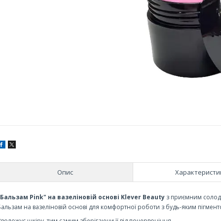
Опис
Характеристи
"Бальзам Pink" на вазеліновій основі Klever Beauty
з приємним солод
Бальзам на вазеліновій основі для комфортної роботи з будь-яким пігмен
Зволожує шкіру, тим самим зберігаючи її від почервоніння.