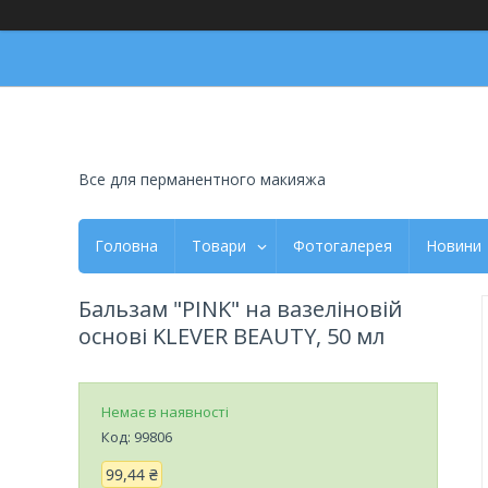
Все для перманентного макияжа
Головна
Товари
Фотогалерея
Новини
Бальзам "PINK" на вазеліновій
основі KLEVER BEAUTY, 50 мл
Немає в наявності
Код:
99806
99,44 ₴