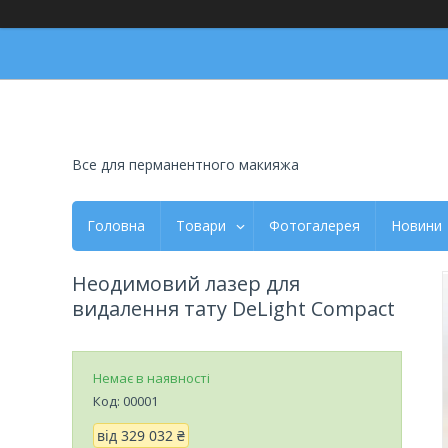
Все для перманентного макияжа
Головна
Товари
Фотогалерея
Новини
Неодимовий лазер для
видалення тату DeLight Compact
Немає в наявності
Код:
00001
від
329 032 ₴