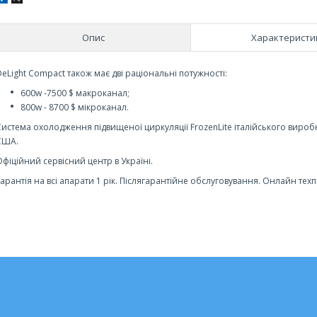
Опис
Характеристи
DeLight Compact також має дві раціональні потужності:
600w -7500 $ макроканал;
800w - 8700 $ мікроканал.
Система охолодження підвищеної циркуляції FrozenLite італійського виробн
США.
Офіційний сервісний центр в Україні.
Гарантія на всі апарати 1 рік. Післягарантійне обслуговування. Онлайн техп