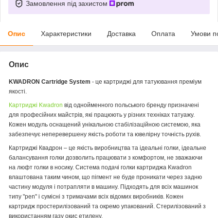
Замовлення під захистом
Опис
Характеристики
Доставка
Оплата
Умови п
Опис
KWADRON Cartridge System
- це картриджі для татуювання преміум
якості.
Картриджі Kwadron
від однойменного польського бренду призначені
для професійних майстрів, які працюють у різних техніках татуажу.
Кожен модуль оснащений унікальною стабілізаційною системою, яка
забезпечує неперевершену якість роботи та ювелірну точність рухів.
Картриджі Квадрон – це якість виробництва та ідеальні голки, ідеальне
балансування голки дозволить працювати з комфортом, не зважаючи
на люфт голки в носику. Система подачі голки картриджа Kwadron
влаштована таким чином, що пігмент не буде проникати через задню
частину модуля і потрапляти в машину. Підходять для всіх машинок
типу "pen" і сумісні з тримачами всіх відомих виробників. Кожен
картридж простерилізований та окремо упакований. Стерилізований з
використанням газу окис етилену.