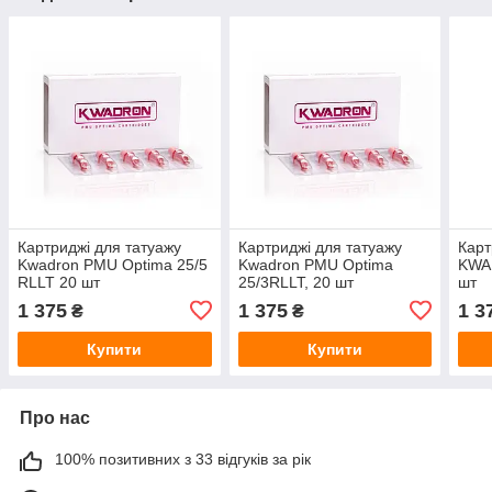
Картриджі для татуажу
Картриджі для татуажу
Карт
Kwadron PMU Optima 25/5
Kwadron PMU Optima
KWA
RLLT 20 шт
25/3RLLT, 20 шт
шт
1 375
1 375
1 3
₴
₴
Купити
Купити
Про нас
100% позитивних з 33 відгуків за рік