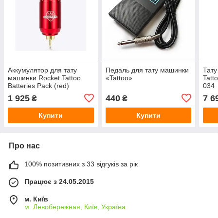
Аккумулятор для тату
Педаль для тату машинки
Тату
машинки Rocket Tattoo
«Tattoo»
Tatt
Batteries Pack (red)
034
1 925
440
7 6
₴
₴
Купити
Купити
Про нас
100% позитивних з 33 відгуків за рік
Працює з 24.05.2015
м. Київ
м. Левобережная, Київ, Україна