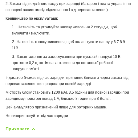
2. Захист від подвійного входу при зарядці (батарея і плата управління
оснащені захистом від відключення і від перевантаження).
Керівництво по експлуатації:
Натисніть та утримуйте кнопку живлення 2 секунди, щоб
включити / виключити.
Натисніть кнопку живлення, щоб налаштувати напругу 6 7 8 9
11В.
Завантаження за замовчуванням при пусковій напрузі 10 В
протягом 0,2 с, потім навантаження до останньої робочої
напруги пам'яті.
Індикатор блимає під час зарядки, припиняє блимати через захист від
перевантаження, що працює при повній зарядці.
Місткість блоку становить 1200 мАг, 3,5 години для повної зарядки при
зарядному пристрої понад 1 А, близько 8 годин при 8 Вольт.
Цей акумулятор призначений лише для роторних машин.
Не використовуйте під час зарядки.
Приховати