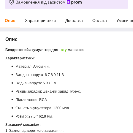
Замовлення під захистом
Опис
Характеристики
Доставка
Оплата
Умови п
Опис
Бездротовий акумулятор для
тату
машинки.
Характеристики:
Матеріал: Алюміній.
Вихідна напруга: 6 7 8 9 11 В.
Вхідна напруга: 5 В / 1 А.
Режим зарядки: швидкий заряд Type-c
.
Підключення: RCA.
Ємність акумулятора: 1200 мАч.
Розмір: 27,5 * 62,8 мм.
Захисний механізм:
1. Захист від короткого замикання.